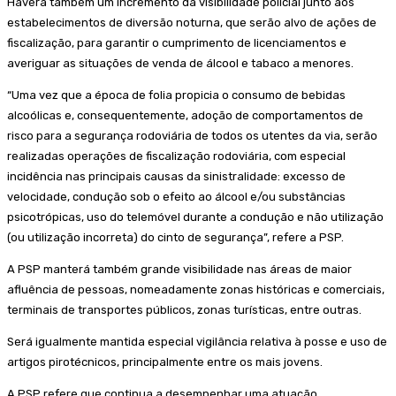
Haverá também um incremento da visibilidade policial junto aos
estabelecimentos de diversão noturna, que serão alvo de ações de
fiscalização, para garantir o cumprimento de licenciamentos e
averiguar as situações de venda de álcool e tabaco a menores.
“Uma vez que a época de folia propicia o consumo de bebidas
alcoólicas e, consequentemente, adoção de comportamentos de
risco para a segurança rodoviária de todos os utentes da via, serão
realizadas operações de fiscalização rodoviária, com especial
incidência nas principais causas da sinistralidade: excesso de
velocidade, condução sob o efeito ao álcool e/ou substâncias
psicotrópicas, uso do telemóvel durante a condução e não utilização
(ou utilização incorreta) do cinto de segurança”, refere a PSP.
A PSP manterá também grande visibilidade nas áreas de maior
afluência de pessoas, nomeadamente zonas históricas e comerciais,
terminais de transportes públicos, zonas turísticas, entre outras.
Será igualmente mantida especial vigilância relativa à posse e uso de
artigos pirotécnicos, principalmente entre os mais jovens.
A PSP refere que continua a desempenhar uma atuação