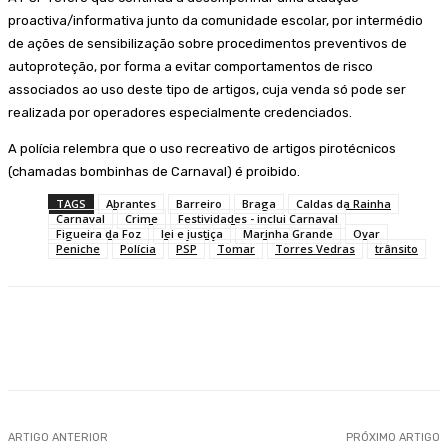
proactiva/informativa junto da comunidade escolar, por intermédio
de ações de sensibilização sobre procedimentos preventivos de
autoproteção, por forma a evitar comportamentos de risco
associados ao uso deste tipo de artigos, cuja venda só pode ser
realizada por operadores especialmente credenciados.
A polícia relembra que o uso recreativo de artigos pirotécnicos
(chamadas bombinhas de Carnaval) é proibido.
TAGS
Abrantes
Barreiro
Braga
Caldas da Rainha
Carnaval
Crime
Festividades - inclui Carnaval
Figueira da Foz
lei e justiça
Marinha Grande
Ovar
Peniche
Polícia
PSP
Tomar
Torres Vedras
trânsito
Facebook
WhatsApp
ARTIGO ANTERIOR
PRÓXIMO ARTIGO