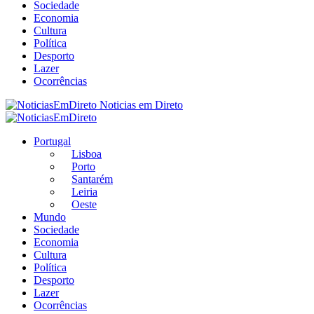
Sociedade
Economia
Cultura
Política
Desporto
Lazer
Ocorrências
Noticias em Direto
Portugal
Lisboa
Porto
Santarém
Leiria
Oeste
Mundo
Sociedade
Economia
Cultura
Política
Desporto
Lazer
Ocorrências