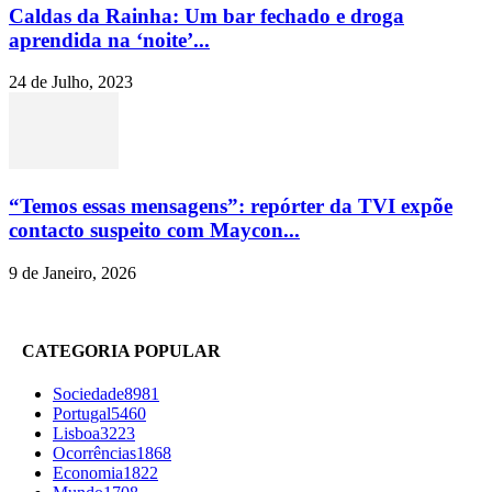
Caldas da Rainha: Um bar fechado e droga
aprendida na ‘noite’...
24 de Julho, 2023
“Temos essas mensagens”: repórter da TVI expõe
contacto suspeito com Maycon...
9 de Janeiro, 2026
CATEGORIA POPULAR
Sociedade
8981
Portugal
5460
Lisboa
3223
Ocorrências
1868
Economia
1822