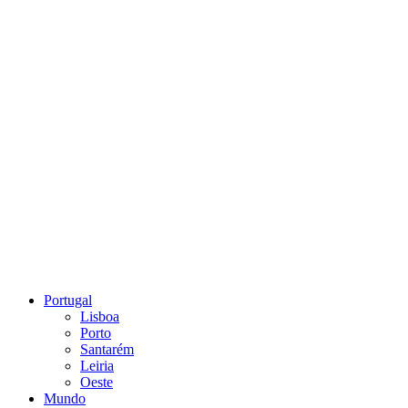
Portugal
Lisboa
Porto
Santarém
Leiria
Oeste
Mundo