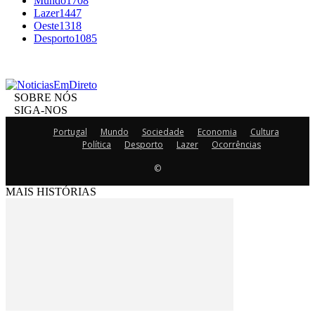
Mundo
1708
Lazer
1447
Oeste
1318
Desporto
1085
SOBRE NÓS
SIGA-NOS
Portugal
Mundo
Sociedade
Economia
Cultura
Política
Desporto
Lazer
Ocorrências
©
MAIS HISTÓRIAS