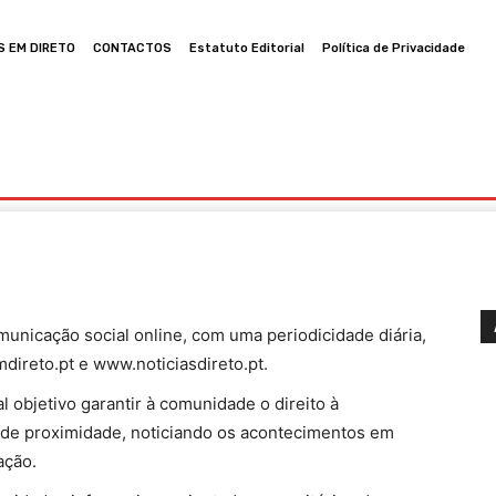
S EM DIRETO
CONTACTOS
Estatuto Editorial
Política de Privacidade
ia
Cultura
Política
Desporto
Lazer
Ocorrências
unicação social online, com uma periodicidade diária,
ireto.pt e www.noticiasdireto.pt.
 objetivo garantir à comunidade o direito à
al de proximidade, noticiando os acontecimentos em
ação.