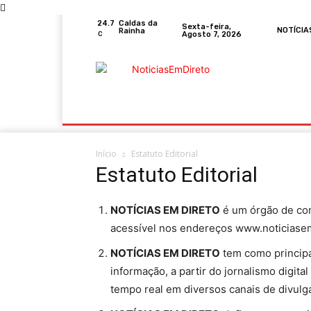
24.7
Caldas da
Sexta-feira,
NOTÍCIA
Rainha
Agosto 7, 2026
C
Portugal
Mundo
Sociedade
Econom
Início
Estatuto Editorial
Estatuto Editorial
NOTÍCIAS EM DIRETO
é um órgão de com
acessível nos endereços www.noticiasemd
NOTÍCIAS EM DIRETO
tem como principal
informação, a partir do jornalismo digit
tempo real em diversos canais de divulg