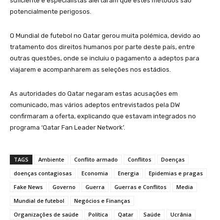
suficiente e especialistas alertaram que estes métodos são
potencialmente perigosos.
O Mundial de futebol no Qatar gerou muita polémica, devido ao
tratamento dos direitos humanos por parte deste país, entre
outras questões, onde se incluiu o pagamento a adeptos para
viajarem e acompanharem as seleções nos estádios.
As autoridades do Qatar negaram estas acusações em
comunicado, mas vários adeptos entrevistados pela DW
confirmaram a oferta, explicando que estavam integrados no
programa ‘Qatar Fan Leader Network’.
TAGS
Ambiente
Conflito armado
Conflitos
Doenças
doenças contagiosas
Economia
Energia
Epidemias e pragas
Fake News
Governo
Guerra
Guerras e Conflitos
Media
Mundial de futebol
Negócios e Finanças
Organizações de saúde
Política
Qatar
Saúde
Ucrânia