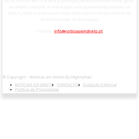
NOTÍCIAS EM DIRETO é uma publicação periódica online diária, geral,
de âmbito nacional. A informação será apresentada através de
vídeos, fotos e texto assim como emissões em direto através de
diversos canais de divulgação
Contato:
info@noticiasemdireto.pt
© Copyright - Notícias em Direto By MightyMax
NOTÍCIAS EM DIRETO
CONTACTOS
Estatuto Editorial
Política de Privacidade