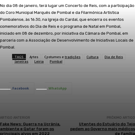
No dia 08 de janeiro, terá lugar um Concerto de Reis, com a participação
do Coro Municipal Marquês de Pombal e da Filarmónica Artística
Pombalense, às 16:30, na Igreja do Cardal, que encerra os eventos
comemorativos do Dia de Reis e o programa de Natal em Pombal,
iniciado em 08 de dezembro, por iniciativa da Câmara de Pombal, em
parceria com a Associação de Desenvolvimento de Iniciativas Locais de
Pombal.
TAGS
Artes
Costumes e tradições
Cultura
Dia de Reis
Janeiras
Leiria
Pombal
Facebook
WhatsApp
ARTIGO ANTERIOR
PRÓXIMO ARTIGO
Fake News: Guerra na Ucrânia,
Utentes do Estuário do Tejo
ambiente e Qatar foram os
pedem ao Governo mais médicos
principais alvos em 2022
de família