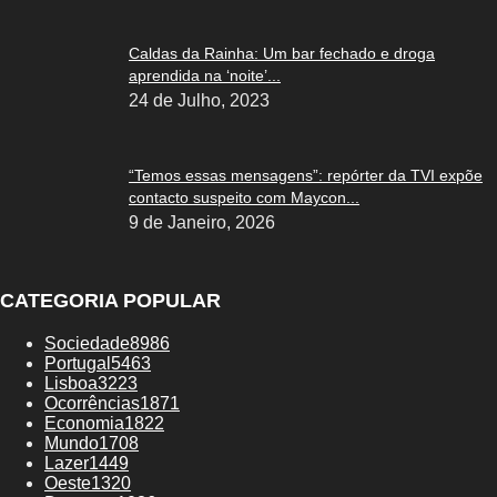
Caldas da Rainha: Um bar fechado e droga
aprendida na ‘noite’...
24 de Julho, 2023
“Temos essas mensagens”: repórter da TVI expõe
contacto suspeito com Maycon...
9 de Janeiro, 2026
CATEGORIA POPULAR
Sociedade
8986
Portugal
5463
Lisboa
3223
Ocorrências
1871
Economia
1822
Mundo
1708
Lazer
1449
Oeste
1320