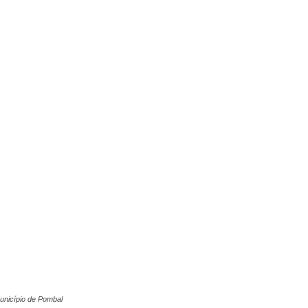
unicípio de Pombal