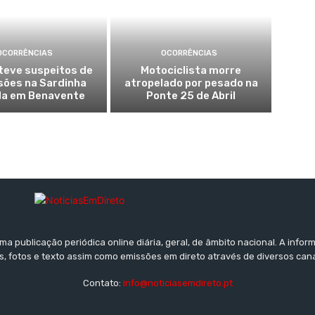
OCORRÊNCIAS
OCORRÊNCIAS
teve suspeitos de
Motociclista morre
sões na Sardinha
atropelado por pesado na
a em Benavente
Ponte 25 de Abril
a publicação periódica online diária, geral, de âmbito nacional. A inf
s, fotos e texto assim como emissões em direto através de diversos can
Contato:
info@noticiasemdireto.pt