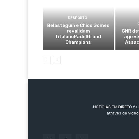
DESPORTO
Belasteguín e Chico Gomes
revalidam
GNR de
títulonoPadelGrand
agres
Champions
Assad
NOTÍCIAS EM DIRETO é um
através de vídeo