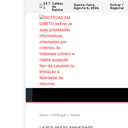
24.7
Caldas
Quinta-feira,
Entrar /
da
Agosto 6, 2026
Registar
C
Rainha
Portugal
Mundo
Sociedade
Econ
Início
Portugal
Oeste