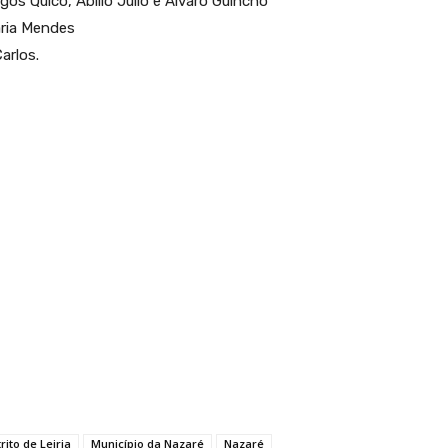
os Quico, Abílio Júlio e Álvaro Guincho
ria Mendes
arlos.
trito de Leiria
Município da Nazaré
Nazaré