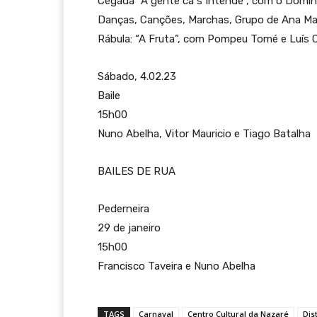
Cegada “A gente cá s´intende”, com o Doming
Danças, Canções, Marchas, Grupo de Ana Ma
Rábula: “A Fruta”, com Pompeu Tomé e Luís C
Sábado, 4.02.23
Baile
15h00
Nuno Abelha, Vitor Mauricio e Tiago Batalha
BAILES DE RUA
Pederneira
29 de janeiro
15h00
Francisco Taveira e Nuno Abelha
TAGS
Carnaval
Centro Cultural da Nazaré
Dis