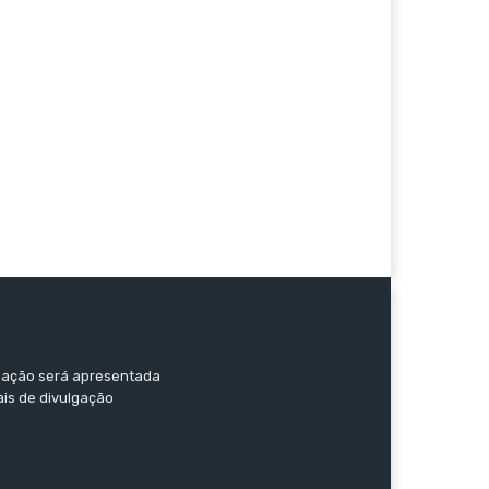
ormação será apresentada
ais de divulgação