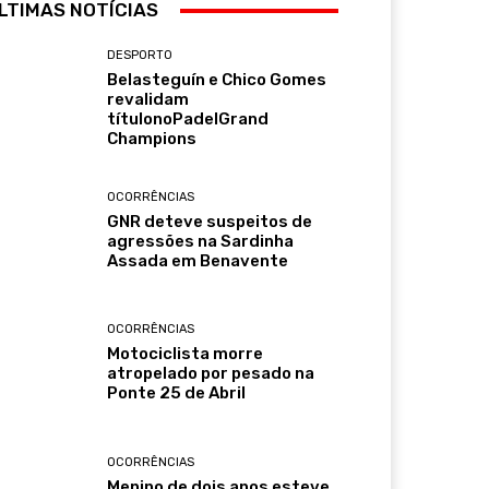
LTIMAS NOTÍCIAS
DESPORTO
Belasteguín e Chico Gomes
revalidam
títulonoPadelGrand
Champions
OCORRÊNCIAS
GNR deteve suspeitos de
agressões na Sardinha
Assada em Benavente
OCORRÊNCIAS
Motociclista morre
atropelado por pesado na
Ponte 25 de Abril
OCORRÊNCIAS
Menino de dois anos esteve