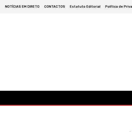
NOTÍCIAS EM DIRETO
CONTACTOS
Estatuto Editorial
Política de Priv
omia
Cultura
Política
Desporto
Lazer
Ocorrências