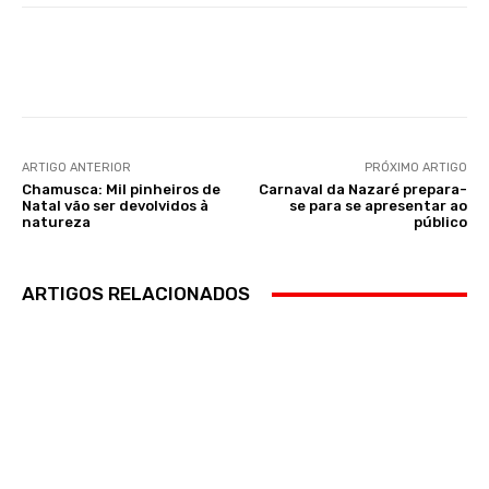
Facebook
WhatsApp
ARTIGO ANTERIOR
PRÓXIMO ARTIGO
Chamusca: Mil pinheiros de
Carnaval da Nazaré prepara-
Natal vão ser devolvidos à
se para se apresentar ao
natureza
público
ARTIGOS RELACIONADOS