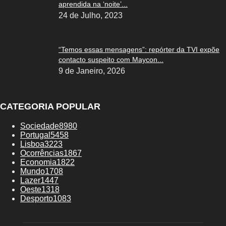
aprendida na ‘noite’...
24 de Julho, 2023
“Temos essas mensagens”: repórter da TVI expõe
contacto suspeito com Maycon...
9 de Janeiro, 2026
CATEGORIA POPULAR
Sociedade
8980
Portugal
5458
Lisboa
3223
Ocorrências
1867
Economia
1822
Mundo
1708
Lazer
1447
Oeste
1318
Desporto
1083