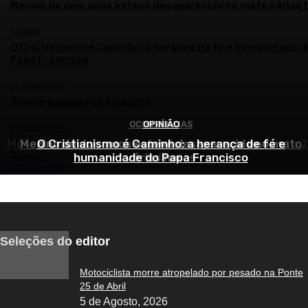
Menino de dois anos esteve desaparecido no mato várias 
OPINIÃO
O Cristianismo é Caminho: a herança de fé e humanidade d
Papa Francisco
OCORRÊNCIAS
Jovem baleado na Amadora
OCORRÊNCIAS
OCORRÊNCIAS
OPINIÃO
OCORRÊNCIAS
Motociclista morre atropelado por pesado na Ponte 
Menino de dois anos esteve desaparecido no mato
O Cristianismo é Caminho: a herança de fé e
Mulher morre após despiste de autocarro contra hospital
Tomar
humanidade do Papa Francisco
várias horas
de Abril
Carregar mais
Seleções do editor
Motociclista morre atropelado por pesado na Ponte
25 de Abril
5 de Agosto, 2026