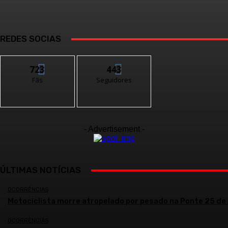
REDES SOCIAS
723
443
Fãs
Seguidores
- Advertisement -
ÚLTIMAS NOTÍCIAS
OCORRÊNCIAS
Motociclista morre atropelado por pesado na Ponte 25 de 
OCORRÊNCIAS