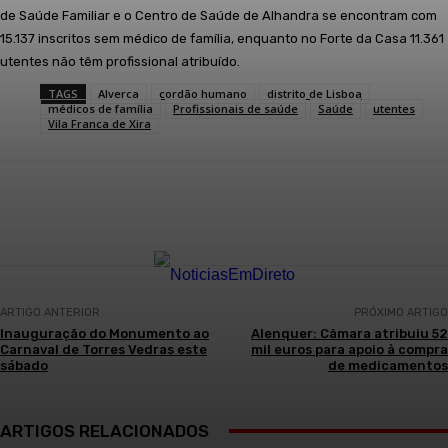
de Saúde Familiar e o Centro de Saúde de Alhandra se encontram com
15.137 inscritos sem médico de família, enquanto no Forte da Casa 11.361
utentes não têm profissional atribuído.
TAGS
Alverca
cordão humano
distrito de Lisboa
médicos de família
Profissionais de saúde
Saúde
utentes
Vila Franca de Xira
Facebook
WhatsApp
ARTIGO ANTERIOR
PRÓXIMO ARTIGO
Inauguração do Monumento ao
Alenquer: Câmara atribuiu 52
Carnaval de Torres Vedras este
mil euros para apoio à compra
sábado
de medicamentos
ARTIGOS RELACIONADOS