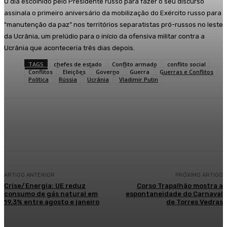
O dia escolhido pelo Presidente russo para fazer o seu discurso
assinala o primeiro aniversário da mobilização do Exército russo para
“manutenção da paz” nos territórios separatistas pró-russos no leste
da Ucrânia, um prelúdio para o início da ofensiva militar contra a
Ucrânia que aconteceria três dias depois.
TAGS
chefes de estado
Conflito armado
conflito social
Conflitos
Eleições
Governo
Guerra
Guerras e Conflitos
Política
Rússia
Ucrânia
Vladimir Putin
Facebook
WhatsApp
ARTIGO ANTERIOR
PRÓXIMO ARTIGO
Crise/Energia: UE reduz
Corso Trapalhão mostra a
consumo de gás natural em
espontaneidade do Carnaval
19,3% entre agosto e janeiro
de Torres Vedras