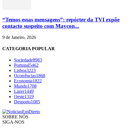
“Temos essas mensagens”: repórter da TVI expõe
contacto suspeito com Maycon...
9 de Janeiro, 2026
CATEGORIA POPULAR
Sociedade
8983
Portugal
5462
Lisboa
3223
Ocorrências
1868
Economia
1822
Mundo
1708
Lazer
1449
Oeste
1319
Desporto
1085
SOBRE NÓS
SIGA-NOS