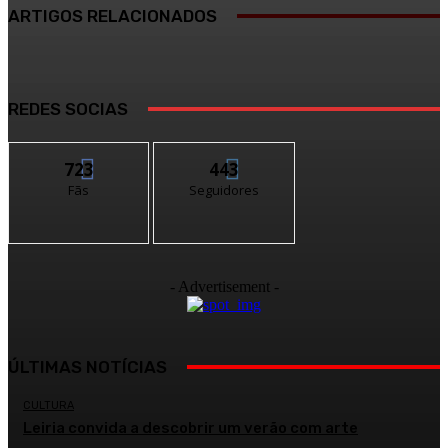
ARTIGOS RELACIONADOS
REDES SOCIAS
723
443
Fãs
Seguidores
- Advertisement -
ÚLTIMAS NOTÍCIAS
CULTURA
Leiria convida a descobrir um verão com arte