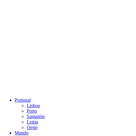
Portugal
Lisboa
Porto
Santarém
Leiria
Oeste
Mundo