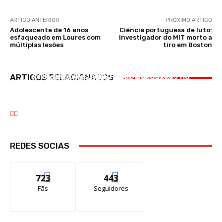
ARTIGO ANTERIOR
PRÓXIMO ARTIGO
Adolescente de 16 anos
Ciência portuguesa de luto:
esfaqueado em Loures com
investigador do MIT morto a
múltiplas lesões
tiro em Boston
DESPORTO
OCORRÊNCIAS
Belasteguín e Chico Gomes revalidam
OCORRÊNCIAS
GNR deteve suspeitos de agressões na
ARTIGOS RELACIONADOS
títulonoPadelGrand Champions
Motociclista morre atropelado por pesado na
Sardinha Assada em Benavente
Ponte 25 de Abril
REDES SOCIAS
723
443
Fãs
Seguidores