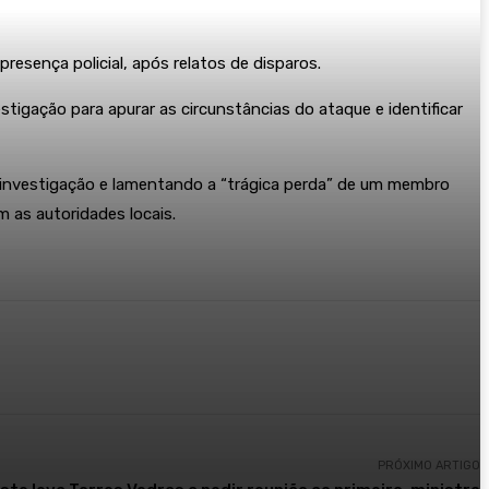
esença policial, após relatos de disparos.
stigação para apurar as circunstâncias do ataque e identificar
a investigação e lamentando a “trágica perda” de um membro
 as autoridades locais.
PRÓXIMO ARTIGO