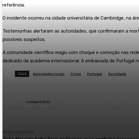
referência.
O incidente ocorreu na cidade universitária de Cambridge, na á
Testemunhas alertaram as autoridades, que confirmaram a morte d
possíveis suspeitos.
A comunidade científica reagiu com choque e comoção nas rede
dedicado da academia internacional. A embaixada de Portugal 
TAGS
Autoridades locais
Crime
Portugal
Sociedade
Compartilhar
ARTIGO ANTERIOR