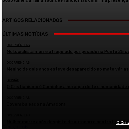
João Almeida falha Tour de France, mas confirma presença n
ARTIGOS RELACIONADOS
ÚLTIMAS NOTÍCIAS
OCORRÊNCIAS
Motociclista morre atropelado por pesado na Ponte 25 de
OCORRÊNCIAS
Menino de dois anos esteve desaparecido no mato várias
OPINIÃO
O Cristianismo é Caminho: a herança de fé e humanidade
OCORRÊNCIAS
Jovem baleado na Amadora
OCORRÊNCIAS
Mulher morre após despiste de autocarro contra hospita
O Cri
Carregar mais