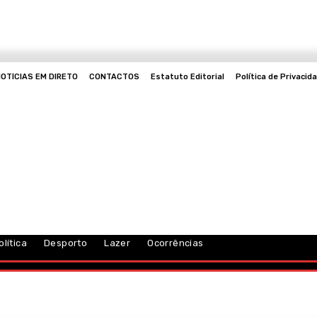
OTÍCIAS EM DIRETO
CONTACTOS
Estatuto Editorial
Política de Privacid
olítica
Desporto
Lazer
Ocorrências
Mo
Cultura
Política
Desporto
Lazer
Ocorrências