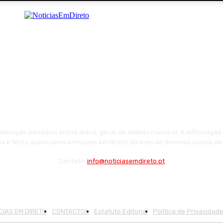
licação periódica online diária, geral, de âmbito nacional. A informaçã
tos e texto assim como emissões em direto através de diversos canais de
Contato:
info@noticiasemdireto.pt
CIAS EM DIRETO
CONTACTOS
Estatuto Editorial
Política de Privacidad