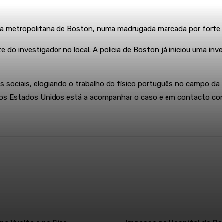
rea metropolitana de Boston, numa madrugada marcada por forte pr
o investigador no local. A polícia de Boston já iniciou uma inve
s sociais, elogiando o trabalho do físico português no campo d
nos Estados Unidos está a acompanhar o caso e em contacto com