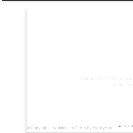
NOTÍCIAS EM DIRETO é uma pub
vídeos, fo
NOTÍ
© Copyright - Notícias em Direto By MightyMax