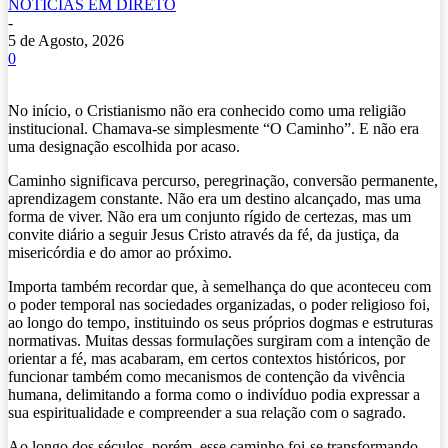
NOTÍCIAS EM DIRETO
-
5 de Agosto, 2026
0
No início, o Cristianismo não era conhecido como uma religião
institucional. Chamava-se simplesmente “O Caminho”. E não era
uma designação escolhida por acaso.
Caminho significava percurso, peregrinação, conversão permanente,
aprendizagem constante. Não era um destino alcançado, mas uma
forma de viver. Não era um conjunto rígido de certezas, mas um
convite diário a seguir Jesus Cristo através da fé, da justiça, da
misericórdia e do amor ao próximo.
Importa também recordar que, à semelhança do que aconteceu com
o poder temporal nas sociedades organizadas, o poder religioso foi,
ao longo do tempo, instituindo os seus próprios dogmas e estruturas
normativas. Muitas dessas formulações surgiram com a intenção de
orientar a fé, mas acabaram, em certos contextos históricos, por
funcionar também como mecanismos de contenção da vivência
humana, delimitando a forma como o indivíduo podia expressar a
sua espiritualidade e compreender a sua relação com o sagrado.
Ao longo dos séculos, porém, esse caminho foi-se transformando.