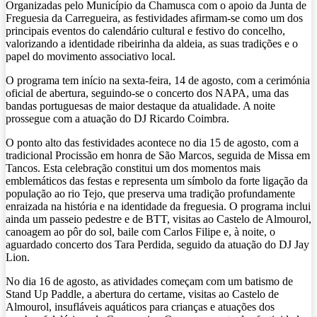
Organizadas pelo Município da Chamusca com o apoio da Junta de
Freguesia da Carregueira, as festividades afirmam-se como um dos
principais eventos do calendário cultural e festivo do concelho,
valorizando a identidade ribeirinha da aldeia, as suas tradições e o
papel do movimento associativo local.
O programa tem início na sexta-feira, 14 de agosto, com a cerimónia
oficial de abertura, seguindo-se o concerto dos NAPA, uma das
bandas portuguesas de maior destaque da atualidade. A noite
prossegue com a atuação do DJ Ricardo Coimbra.
O ponto alto das festividades acontece no dia 15 de agosto, com a
tradicional Procissão em honra de São Marcos, seguida de Missa em
Tancos. Esta celebração constitui um dos momentos mais
emblemáticos das festas e representa um símbolo da forte ligação da
população ao rio Tejo, que preserva uma tradição profundamente
enraizada na história e na identidade da freguesia. O programa inclui
ainda um passeio pedestre e de BTT, visitas ao Castelo de Almourol,
canoagem ao pôr do sol, baile com Carlos Filipe e, à noite, o
aguardado concerto dos Tara Perdida, seguido da atuação do DJ Jay
Lion.
No dia 16 de agosto, as atividades começam com um batismo de
Stand Up Paddle, a abertura do certame, visitas ao Castelo de
Almourol, insufláveis aquáticos para crianças e atuações dos