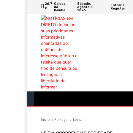
Sábado,
26.7
Caldas
Entrar /
Agosto 8,
da
Registar
C
2026
Rainha
Portugal
Mundo
Sociedade
Econ
Início
Portugal
Leiria