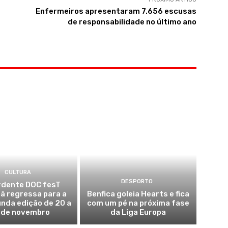
Enfermeiros apresentaram 7.656 escusas
de responsabilidade no último ano
CULTURA
DESPORTO
dente DOC fesT
ã regressa para a
Benfica goleia Hearts e fica
nda edição de 20 a
com um pé na próxima fase
 de novembro
da Liga Europa