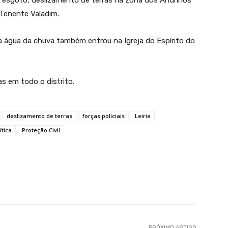
esgoto, deslizamento de terras na zona dos Andrinos
 Tenente Valadim.
a água da chuva também entrou na Igreja do Espírito do
s em todo o distrito.
deslizamento de terras
forças policiais
Leiria
ítica
Proteção Civil
PRÓXIMO ARTIGO