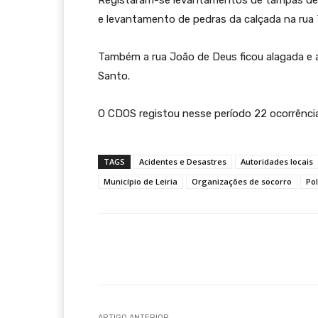
Registaram-se levantamentos de tampas de 
e levantamento de pedras da calçada na rua
Também a rua João de Deus ficou alagada e 
Santo.
O CDOS registou nesse período 22 ocorrência
TAGS
Acidentes e Desastres
Autoridades locais
Município de Leiria
Organizações de socorro
Pol
Compartilhar
ARTIGO ANTERIOR