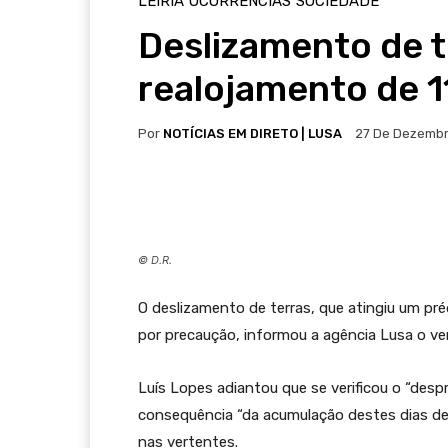
LEIRIA
OCORRÊNCIAS
SOCIEDADE
Deslizamento de t
realojamento de 1
Por
NOTÍCIAS EM DIRETO | LUSA
27 De Dezembr
© D.R.
O deslizamento de terras, que atingiu um pré
por precaução, informou a agência Lusa o ver
Luís Lopes adiantou que se verificou o “de
consequência “da acumulação destes dias de p
nas vertentes.