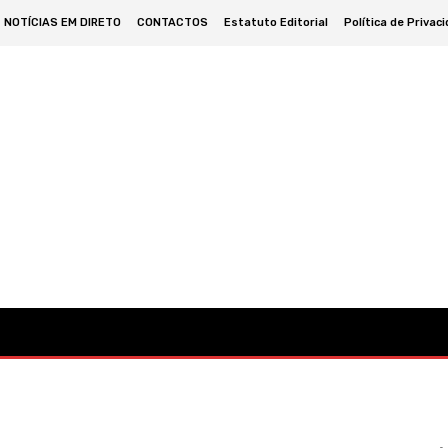
NOTÍCIAS EM DIRETO
CONTACTOS
Estatuto Editorial
Política de Privac
omia
Cultura
Política
Desporto
Lazer
Ocorrências