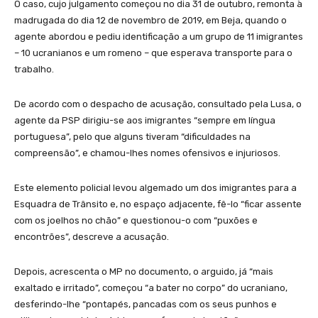
O caso, cujo julgamento começou no dia 31 de outubro, remonta à
madrugada do dia 12 de novembro de 2019, em Beja, quando o
agente abordou e pediu identificação a um grupo de 11 imigrantes
– 10 ucranianos e um romeno – que esperava transporte para o
trabalho.
De acordo com o despacho de acusação, consultado pela Lusa, o
agente da PSP dirigiu-se aos imigrantes “sempre em língua
portuguesa”, pelo que alguns tiveram “dificuldades na
compreensão”, e chamou-lhes nomes ofensivos e injuriosos.
Este elemento policial levou algemado um dos imigrantes para a
Esquadra de Trânsito e, no espaço adjacente, fê-lo “ficar assente
com os joelhos no chão” e questionou-o com “puxões e
encontrões”, descreve a acusação.
Depois, acrescenta o MP no documento, o arguido, já “mais
exaltado e irritado”, começou “a bater no corpo” do ucraniano,
desferindo-lhe “pontapés, pancadas com os seus punhos e