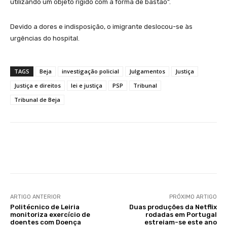
utilizando um objeto rígido com a forma de bastão”.
Devido a dores e indisposição, o imigrante deslocou-se às
urgências do hospital.
TAGS
Beja
investigação policial
Julgamentos
Justiça
Justiça e direitos
lei e justiça
PSP
Tribunal
Tribunal de Beja
Facebook
WhatsApp
ARTIGO ANTERIOR
PRÓXIMO ARTIGO
Politécnico de Leiria
Duas produções da Netflix
monitoriza exercício de
rodadas em Portugal
doentes com Doença
estreiam-se este ano