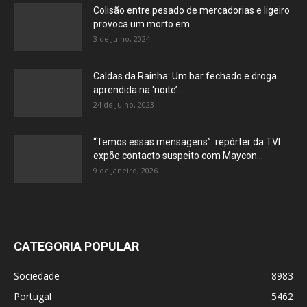
Colisão entre pesado de mercadorias e ligeiro
provoca um morto em...
3 de Julho, 2024
Caldas da Rainha: Um bar fechado e droga
aprendida na ‘noite’...
24 de Julho, 2023
“Temos essas mensagens”: repórter da TVI
expõe contacto suspeito com Maycon...
9 de Janeiro, 2026
CATEGORIA POPULAR
Sociedade
8983
Portugal
5462