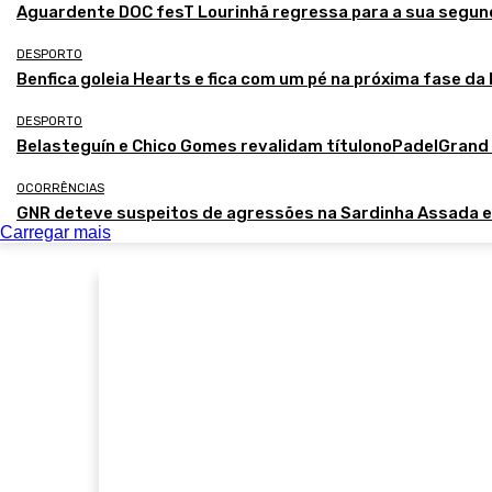
Aguardente DOC fesT Lourinhã regressa para a sua segun
DESPORTO
Benfica goleia Hearts e fica com um pé na próxima fase da
DESPORTO
Belasteguín e Chico Gomes revalidam títulonoPadelGran
OCORRÊNCIAS
GNR deteve suspeitos de agressões na Sardinha Assada 
Carregar mais