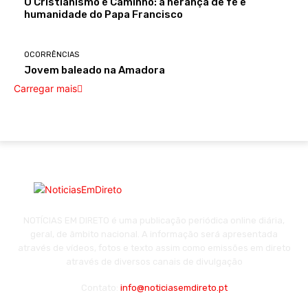
O Cristianismo é Caminho: a herança de fé e
humanidade do Papa Francisco
OCORRÊNCIAS
Jovem baleado na Amadora
Carregar mais
NOTÍCIAS EM DIRETO é uma publicação periódica online diária,
geral, de âmbito nacional. A informação será apresentada
através de vídeos, fotos e texto assim como emissões em direto
através de diversos canais de divulgação
Contato:
info@noticiasemdireto.pt