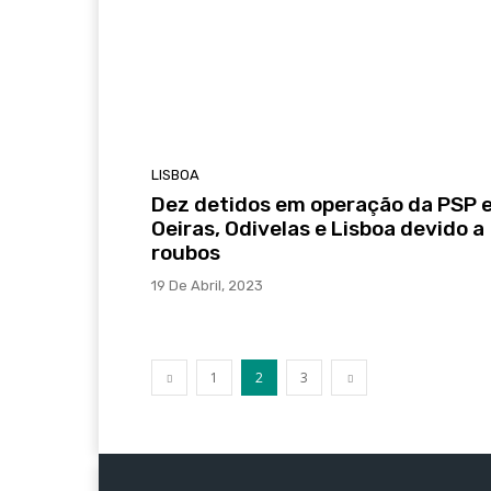
LISBOA
Dez detidos em operação da PSP 
Oeiras, Odivelas e Lisboa devido a
roubos
19 De Abril, 2023
1
2
3