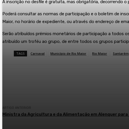
A inscrição no desfile é gratuita, mas obrigatória, decorrendo o p
Poderá consultar as normas de participação e o boletim de in
Maior, no horário de expediente, ou através do endereço de ema
Serão atribuídos prémios monetários de participação a todos os
atribuído um troféu ao grupo, de entre todos os grupos particip
TAGS
Carnaval
Município de Rio Maior
Rio Maior
Santarém
Compartilhar
ARTIGO ANTERIOR
Ministra da Agricultura e da Alimentação em Alenquer para