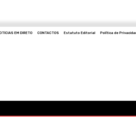
OTÍCIAS EM DIRETO
CONTACTOS
Estatuto Editorial
Política de Privacid
Mo
Cultura
Política
Desporto
Lazer
Ocorrências