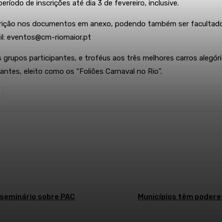
eríodo de inscrições até dia 3 de fevereiro, inclusive.
scrição nos documentos em anexo, podendo também ser facultado
il: eventos@cm-riomaior.pt
 grupos participantes, e troféus aos três melhores carros alegór
antes, eleito como os “Foliões Carnaval no Rio”.
 seminário sobre PAC
Municípios têm podere