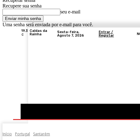
Recuperar senha
Recupere sua senha
seu e-mail
Uma senha será enviada por e-mail para você.
19.3
Caldas da
Sexta-feira,
Entrar /
N
Rainha
C
Agosto 7, 2026
Registar
Portugal
Mundo
Sociedade
Economia
Início
Portugal
Santarém