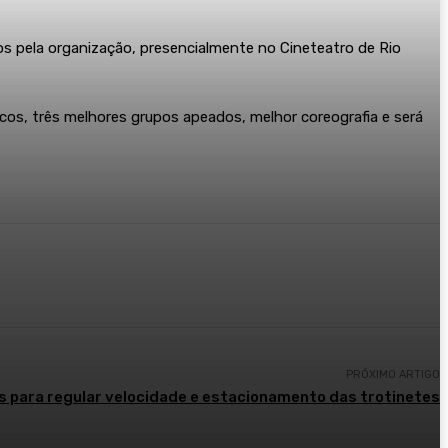
s pela organização, presencialmente no Cineteatro de Rio
icos, três melhores grupos apeados, melhor coreografia e será
PRÓXIMO ARTIGO
s para regular velocidade e estacionamento das trotinetes