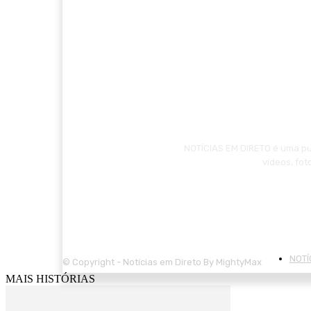
NOTÍCIAS EM DIRETO é uma pub
vídeos, fo
NOTÍ
© Copyright - Notícias em Direto By MightyMax
MAIS HISTÓRIAS