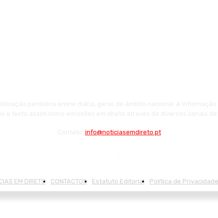
licação periódica online diária, geral, de âmbito nacional. A informaçã
tos e texto assim como emissões em direto através de diversos canais de
Contato:
info@noticiasemdireto.pt
CIAS EM DIRETO
CONTACTOS
Estatuto Editorial
Política de Privacidad