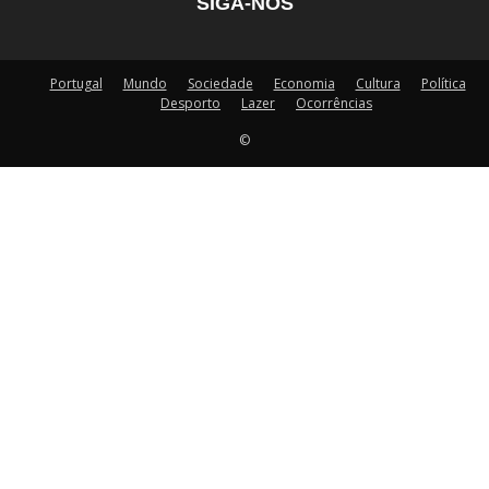
SIGA-NOS
Portugal
Mundo
Sociedade
Economia
Cultura
Política
Desporto
Lazer
Ocorrências
©