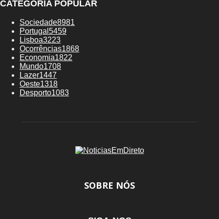
CATEGORIA POPULAR
Sociedade
8981
Portugal
5459
Lisboa
3223
Ocorrências
1868
Economia
1822
Mundo
1708
Lazer
1447
Oeste
1318
Desporto
1083
SOBRE NÓS