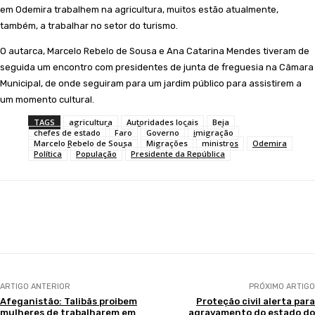
em Odemira trabalhem na agricultura, muitos estão atualmente,
também, a trabalhar no setor do turismo.
O autarca, Marcelo Rebelo de Sousa e Ana Catarina Mendes tiveram de
seguida um encontro com presidentes de junta de freguesia na Câmara
Municipal, de onde seguiram para um jardim público para assistirem a
um momento cultural.
TAGS
agricultura
Autoridades locais
Beja
chefes de estado
Faro
Governo
imigração
Marcelo Rebelo de Sousa
Migrações
ministros
Odemira
Política
População
Presidente da República
Facebook
WhatsApp
ARTIGO ANTERIOR
PRÓXIMO ARTIGO
Afeganistão: Talibãs proibem
Proteção civil alerta para
mulheres de trabalharem em
agravamento do estado do