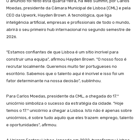
O anúncio foi feito esta quarta-feira, na Web Summit, por Carlos
Moedas, presidente da Câmara Municipal de Lisboa (CML) e pela
CEO da Upwork, Hayden Brown. A tecnológica, que liga
inteligência artificial, empresas e profissionais de todo o mundo,
abrirá o seu primeiro hub internacional no segundo semestre de
2026.
“Estamos confiantes de que Lisboa é um sítio incrível para
construir uma equipa”, afirmou Hayden Brown. “O nosso foco é
recrutar localmente. Queremos muito ter portugueses no
escritório. Sabemos que o talento aqui é incrível e isso foi um
fator determinante na nossa decisão”, sublinhou.
Para Carlos Moedas, presidente da CML, a chegada do 17.º
unicórnio simboliza o sucesso da estratégia da cidade. “Hoje
temos o 17.º unicórnio a chegar a Lisboa. Isto não é apenas sobre
unicórnios, é sobre tudo aquilo que eles trazem: emprego, talento
e oportunidades”, afirmou.