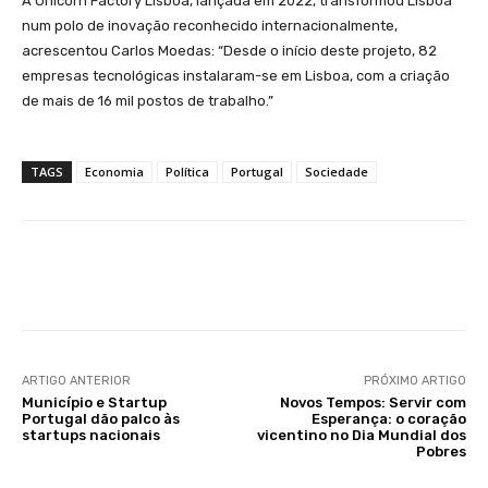
A Unicorn Factory Lisboa, lançada em 2022, transformou Lisboa
num polo de inovação reconhecido internacionalmente,
acrescentou Carlos Moedas: “Desde o início deste projeto, 82
empresas tecnológicas instalaram-se em Lisboa, com a criação
de mais de 16 mil postos de trabalho.”
TAGS
Economia
Política
Portugal
Sociedade
Facebook
WhatsApp
ARTIGO ANTERIOR
PRÓXIMO ARTIGO
Município e Startup
Novos Tempos: Servir com
Portugal dão palco às
Esperança: o coração
startups nacionais
vicentino no Dia Mundial dos
Pobres