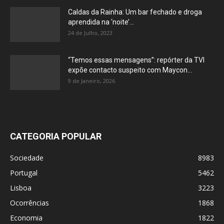
Caldas da Rainha: Um bar fechado e droga
aprendida na ‘noite’...
24 de Julho, 2023
“Temos essas mensagens”: repórter da TVI
expõe contacto suspeito com Maycon...
9 de Janeiro, 2026
CATEGORIA POPULAR
Sociedade
8983
Portugal
5462
Lisboa
3223
Ocorrências
1868
Economia
1822