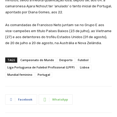
minutos, selou a inédita qualificação lusa, depois de, aos 89, a
camaronesa Ajara Nchout ter ‘anulado’ o tento inicial de Portugal,
apontado por Diana Gomes, aos 22.
As comandadas de Francisco Neto juntam-se no Grupo E aos
vice-campeões em título Países Baixos (23 de julho), ao Vietname
(27) e aos detentores do troféu Estados Unidos (01 de agosto),
de 20 de julho a 20 de agosto, na Austrália e Nova Zelândia.
TAGS
Campeonato do Mundo
Desporto
Futebol
Liga Portuguesa de Futebol Profissional (LPFP)
Lisboa
Mundial feminino
Portugal
Facebook
WhatsApp