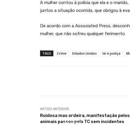
A mulher contou à polícia que ela e o marid
juntos a situação ocorrida, que obrigou à ev
De acordo com a Associated Press, desconhe
mulher, que não sofreu qualquer ferimento.
TAGS
Crime
Estados Unidos
lei e justiça
M
Compartilhar
ARTIGO ANTERIOR
Ruidosa mas ordeira, manifestação pelos
animais passou pelo TC sem incidentes
DESPORTO