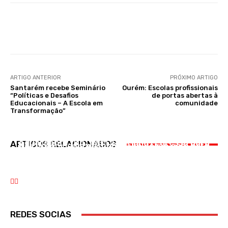
Facebook
WhatsApp
ARTIGO ANTERIOR
PRÓXIMO ARTIGO
Santarém recebe Seminário
Ourém: Escolas profissionais
“Políticas e Desafios
de portas abertas à
Educacionais – A Escola em
comunidade
Transformação”
CULTURA
CULTURA
DESPORTO
Aguardente DOC fesT Lourinhã regressa para
ARTIGOS RELACIONADOS
Leiria convida a descobrir um verão com arte
Benfica goleia Hearts e fica com um pé na
a sua segunda edição de 20 a 22 de novembro
próxima fase da Liga Europa
REDES SOCIAS