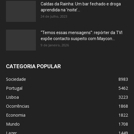
Caldas da Rainha: Um bar fechado e droga
aprendida na ‘noite’...
24 de Julho, 2023
“Temos essas mensagens”: repórter da TVI
expõe contacto suspeito com Maycon...
9 de Janeiro, 2026
CATEGORIA POPULAR
Sociedade
8983
Portugal
5462
Lisboa
3223
Ocorrências
1868
Economia
1822
Mundo
1708
Lazer
1449