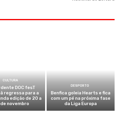
CULTURA
DESPORTO
dente DOC fesT
ã regressa para a
Benfica goleia Hearts e fica
nda edição de 20 a
com um pé na próxima fase
 de novembro
da Liga Europa