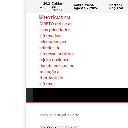
20.2
Caldas
Sexta-feira,
Entrar /
da
Agosto 7, 2026
Registar
C
Rainha
Portugal
Mundo
Sociedade
Econ
Início
Portugal
Porto