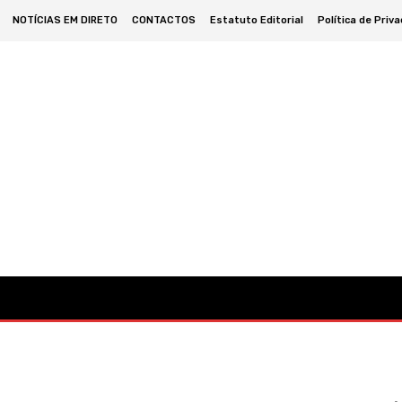
NOTÍCIAS EM DIRETO
CONTACTOS
Estatuto Editorial
Política de Priv
omia
Cultura
Política
Desporto
Lazer
Ocorrências