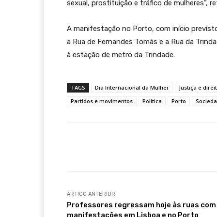
sexual, prostituição e tráfico de mulheres”, 
A manifestação no Porto, com início previsto
a Rua de Fernandes Tomás e a Rua da Trin
à estação de metro da Trindade.
TAGS
Dia Internacional da Mulher
Justiça e direi
Partidos e movimentos
Política
Porto
Socied
Compartilhar
ARTIGO ANTERIOR
Professores regressam hoje às ruas com
manifestações em Lisboa e no Porto