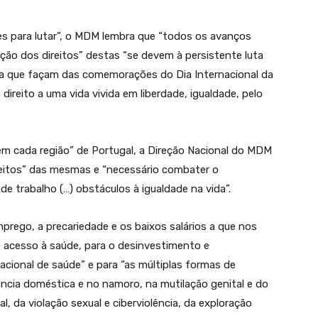
es para lutar”, o MDM lembra que “todos os avanços
ção dos direitos” destas “se devem à persistente luta
ra que façam das comemorações do Dia Internacional da
 direito a uma vida vivida em liberdade, igualdade, pelo
 em cada região” de Portugal, a Direção Nacional do MDM
ireitos” das mesmas e “necessário combater o
e trabalho (…) obstáculos à igualdade na vida”.
rego, a precariedade e os baixos salários a que nos
o acesso à saúde, para o desinvestimento e
ional de saúde” e para “as múltiplas formas de
ência doméstica e no namoro, na mutilação genital e do
, da violação sexual e ciberviolência, da exploração