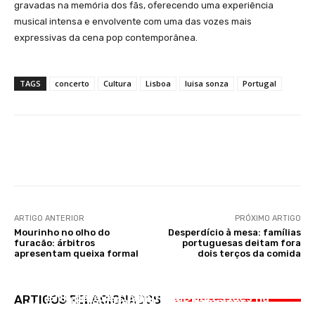
gravadas na memória dos fãs, oferecendo uma experiência
musical intensa e envolvente com uma das vozes mais
expressivas da cena pop contemporânea.
TAGS
concerto
Cultura
Lisboa
luisa sonza
Portugal
Facebook
WhatsApp
ARTIGO ANTERIOR
PRÓXIMO ARTIGO
Mourinho no olho do
Desperdício à mesa: famílias
furacão: árbitros
portuguesas deitam fora
apresentam queixa formal
dois terços da comida
DESPORTO
OCORRÊNCIAS
Belasteguín e Chico Gomes revalidam
OCORRÊNCIAS
GNR deteve suspeitos de agressões na
ARTIGOS RELACIONADOS
títulonoPadelGrand Champions
Motociclista morre atropelado por pesado na
Sardinha Assada em Benavente