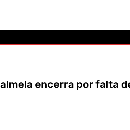
Mo
Cultura
Política
Desporto
Lazer
Ocorrências
almela encerra por falta 