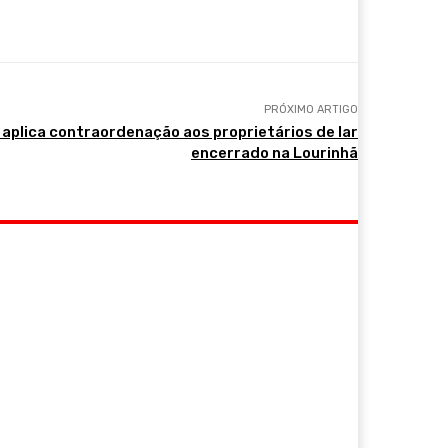
PRÓXIMO ARTIGO
aplica contraordenação aos proprietários de lar
encerrado na Lourinhã