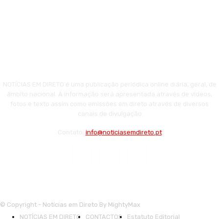
NOTÍCIAS EM DIRETO é uma publicação periódica online diária, geral, de
âmbito nacional. A informação será apresentada através de vídeos,
fotos e texto assim como emissões em direto através de diversos
canais de divulgação
Contato:
info@noticiasemdireto.pt
© Copyright - Notícias em Direto By MightyMax
NOTÍCIAS EM DIRETO
CONTACTOS
Estatuto Editorial