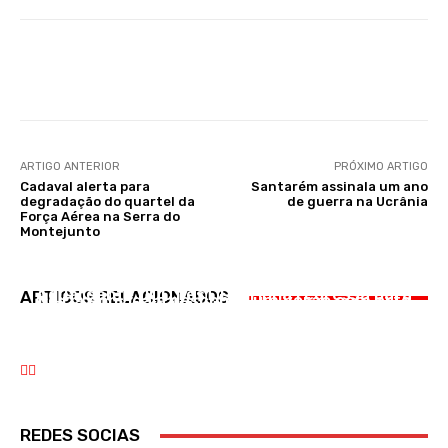
Facebook
WhatsApp
ARTIGO ANTERIOR
PRÓXIMO ARTIGO
Cadaval alerta para
Santarém assinala um ano
degradação do quartel da
de guerra na Ucrânia
Força Aérea na Serra do
Montejunto
CULTURA
CULTURA
DESPORTO
Aguardente DOC fesT Lourinhã regressa para
ARTIGOS RELACIONADOS
Leiria convida a descobrir um verão com arte
Benfica goleia Hearts e fica com um pé na
a sua segunda edição de 20 a 22 de novembro
próxima fase da Liga Europa
REDES SOCIAS