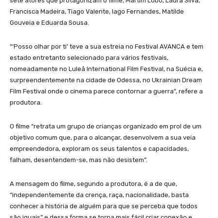
sete atores que protagonizam o filme, Martim Lobo, Laura Silva,
Francisca Madeira, Tiago Valente, Iago Fernandes, Matilde
Gouveia e Eduarda Sousa.
“‘Posso olhar por ti’ teve a sua estreia no Festival AVANCA e tem
estado entretanto selecionado para vários festivais,
nomeadamente no Luleå International Film Festival, na Suécia e,
surpreendentemente na cidade de Odessa, no Ukrainian Dream
Film Festival onde o cinema parece contornar a guerra”, refere a
produtora.
O filme “retrata um grupo de crianças organizado em prol de um
objetivo comum que, para o alcançar, desenvolvem a sua veia
empreendedora, exploram os seus talentos e capacidades,
falham, desentendem-se, mas não desistem”.
A mensagem do filme, segundo a produtora, é a de que,
“independentemente da crença, raça, nacionalidade, basta
conhecer a história de alguém para que se perceba que todos
são iguais” e dessa forma se torna mais fácil criar conexão e