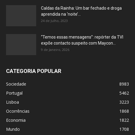
Caldas da Rainha: Um bar fechado e droga
aprendida na ‘noite’...
24 de Julho, 2023
“Temos essas mensagens”: repórter da TVI
expõe contacto suspeito com Maycon...
9 de Janeiro, 2026
CATEGORIA POPULAR
Sociedade
8983
Portugal
5462
Lisboa
3223
Ocorrências
1868
Economia
1822
Mundo
1708