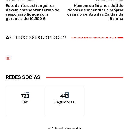
Estudantes estrangeiros
Homem de 56 anos detido
devem apresentar termo de
depois de incendiar a própria
responsabilidade com
casa no centro das Caldas da
garantia de 10.500 €
Rainha
CULTURA
CULTURA
DESPORTO
Aguardente DOC fesT Lourinhã regressa para
ARTIGOS RELACIONADOS
Leiria convida a descobrir um verão com arte
Benfica goleia Hearts e fica com um pé na
a sua segunda edição de 20 a 22 de novembro
próxima fase da Liga Europa
REDES SOCIAS
723
443
Fãs
Seguidores
- Advertisement -