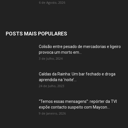
6 de Agosto, 2026
POSTS MAIS POPULARES
Colisão entre pesado de mercadorias e ligeiro
provoca um morto em...
3 de Julho, 2024
Caldas da Rainha: Um bar fechado e droga
aprendida na ‘noite’...
24 de Julho, 2023
“Temos essas mensagens”: repórter da TVI
expõe contacto suspeito com Maycon...
9 de Janeiro, 2026