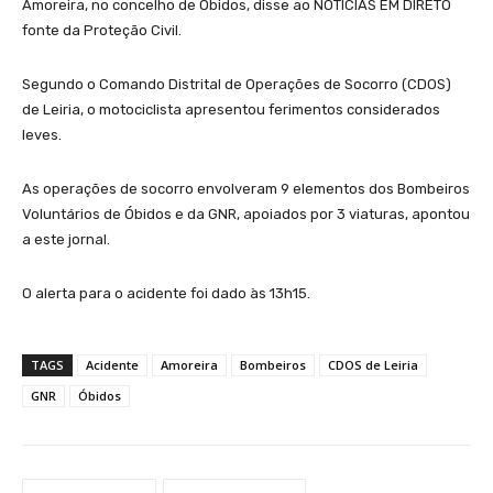
Amoreira, no concelho de Óbidos, disse ao NOTÍCIAS EM DIRETO
fonte da Proteção Civil.
Segundo o Comando Distrital de Operações de Socorro (CDOS)
de Leiria, o motociclista apresentou ferimentos considerados
leves.
As operações de socorro envolveram 9 elementos dos Bombeiros
Voluntários de Óbidos e da GNR, apoiados por 3 viaturas, apontou
a este jornal.
O alerta para o acidente foi dado às 13h15.
TAGS
Acidente
Amoreira
Bombeiros
CDOS de Leiria
GNR
Óbidos