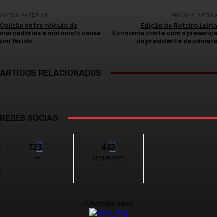
ARTIGO ANTERIOR
PRÓXIMO ARTIGO
Colisão entre veículo de
Edição do Roteiro Leiria
mercadorias e motociclo causa
Economia conta com a presença
um ferido
do presidente da câmara
ARTIGOS RELACIONADOS
REDES SOCIAS
723
443
Fãs
Seguidores
- Advertisement -