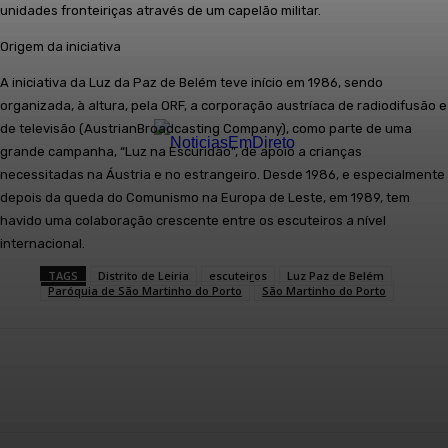
unidades fronteiriças através de um capelão militar.
Origem da iniciativa
A iniciativa da Luz da Paz de Belém teve início em 1986, sendo
organizada, à altura, pela ORF, a corporação austríaca de radiodifusão e
de televisão (AustrianBroadcasting Company), como parte de uma
grande campanha, “Luz na Escuridão”, de apoio a crianças
necessitadas na Áustria e no estrangeiro. Desde 1986, e especialmente
depois da queda do Comunismo na Europa de Leste, em 1989, tem
havido uma colaboração crescente entre os escuteiros a nível
internacional.
TAGS
Distrito de Leiria
escuteiros
Luz Paz de Belém
Paróquia de São Martinho do Porto
São Martinho do Porto
Facebook
WhatsApp