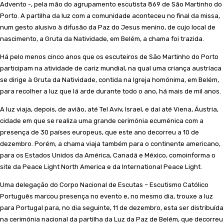
Advento -, pela mão do agrupamento escutista 869 de São Martinho do
Porto. A partilha da luz com a comunidade aconteceu no final da missa,
num gesto alusivo à difusão da Paz do Jesus menino, de cujo local de
nascimento, a Gruta da Natividade, em Belém, a chama foi trazida.
Há pelo menos cinco anos que os escuteiros de São Martinho do Porto
participam na atividade de cariz mundial, na qual uma criança austríaca
se dirige à Gruta da Natividade, contida na Igreja homónima, em Belém,
para recolher a luz que lá arde durante todo o ano, há mais de mil anos.
A luz viaja, depois, de avião, até Tel Aviv, Israel, e daí até Viena, Áustria,
cidade em que se realiza uma grande cerimónia ecuménica com a
presença de 30 países europeus, que este ano decorreu a 10 de
dezembro. Porém, a chama viaja também para o continente americano,
para os Estados Unidos da América, Canadá e México, comoinforma o
site da Peace Light North America e da International Peace Light.
Uma delegação do Corpo Nacional de Escutas – Escutismo Católico
Português marcou presença no evento e, no mesmo dia, trouxe a luz
para Portugal para, no dia seguinte, 11 de dezembro, esta ser distribuída
na cerimónia nacional da partilha da Luz da Paz de Belém, que decorreu