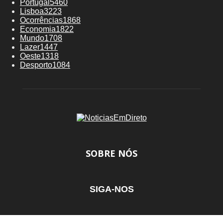
Portugal
5460
Lisboa
3223
Ocorrências
1868
Economia
1822
Mundo
1708
Lazer
1447
Oeste
1318
Desporto
1084
SOBRE NÓS
SIGA-NOS