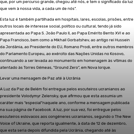
que, por um percurso grande, chegou até nós, e tem o significado da luz
que vem à nossa vida, a cada um de nós”.
Esta luz é também partilhada em hospitais, lares, escolas, prisões, entre
outros locais de interesse social, político ou cultural, tendo já sido
apresentada ao Papa S. João Paulo II, ao Papa Emérito Bento XVI e ao
Papa Francisco, bem como a Mikhail Gorbatshev, ao antigo rei Hussein
da Jordânia, ao Presidente do EU, Romano Prodi, entre outros membros
do Parlamento Europeu, ao exército das Nações Unidas no Kosovo,
continuando a ser levada ao monumento em homenagem às vítimas do
atentado às Torres Gémeas, “Ground Zero”, em Nova Iorque.
Levar uma mensagem de Paz até à Ucrânia
A Luz da Paz de Belém foi entregue pelos escuteiros ucranianos ao
presidente Volodymyr Zelensky, que afirmou que esta assumia um
caráter mais “especial”naquele ano, conforme a mensagem publicada
na sua página de Facebook. A luz, por sua vez, foi entregue pelos
escuteiros eslovacos aos congéneres ucranianos, segundo o The New
Voice of Ukraine, que reporta igualmente, à data de 12 de dezembro,
que esta seria depois difundida pela Ucrânia, chegando até às