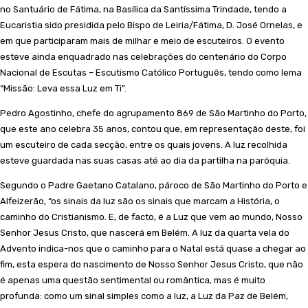
no Santuário de Fátima, na Basílica da Santíssima Trindade, tendo a
Eucaristia sido presidida pelo Bispo de Leiria/Fátima, D. José Ornelas, e
em que participaram mais de milhar e meio de escuteiros. O evento
esteve ainda enquadrado nas celebrações do centenário do Corpo
Nacional de Escutas – Escutismo Católico Português, tendo como lema
“Missão: Leva essa Luz em Ti”.
Pedro Agostinho, chefe do agrupamento 869 de São Martinho do Porto,
que este ano celebra 35 anos, contou que, em representação deste, foi
um escuteiro de cada secção, entre os quais jovens. A luz recolhida
esteve guardada nas suas casas até ao dia da partilha na paróquia.
Segundo o Padre Gaetano Catalano, pároco de São Martinho do Porto e
Alfeizerão, “os sinais da luz são os sinais que marcam a História, o
caminho do Cristianismo. E, de facto, é a Luz que vem ao mundo, Nosso
Senhor Jesus Cristo, que nascerá em Belém. A luz da quarta vela do
Advento indica-nos que o caminho para o Natal está quase a chegar ao
fim, esta espera do nascimento de Nosso Senhor Jesus Cristo, que não
é apenas uma questão sentimental ou romântica, mas é muito
profunda: como um sinal simples como a luz, a Luz da Paz de Belém,