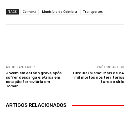
TAGS
Coimbra
Município de Coimbra
Transportes
Facebook
WhatsApp
ARTIGO ANTERIOR
PRÓXIMO ARTIGO
Jovem em estado grave após
Turquia/Sismo: Mais de 24
sofrer descarga elétrica em
mil mortos nos territórios
estação ferroviária em
turco e sírio
Tomar
ARTIGOS RELACIONADOS