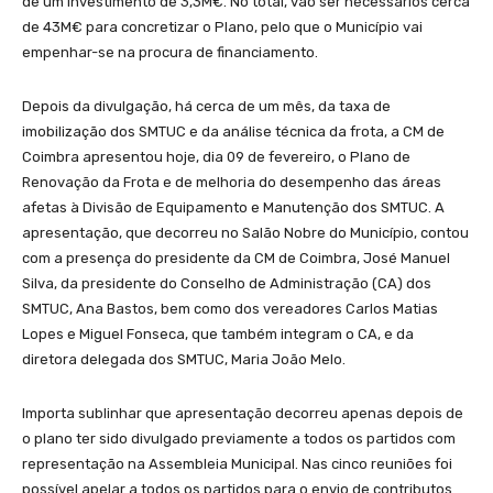
de um investimento de 3,3M€. No total, vão ser necessários cerca
de 43M€ para concretizar o Plano, pelo que o Município vai
empenhar-se na procura de financiamento.
Depois da divulgação, há cerca de um mês, da taxa de
imobilização dos SMTUC e da análise técnica da frota, a CM de
Coimbra apresentou hoje, dia 09 de fevereiro, o Plano de
Renovação da Frota e de melhoria do desempenho das áreas
afetas à Divisão de Equipamento e Manutenção dos SMTUC. A
apresentação, que decorreu no Salão Nobre do Município, contou
com a presença do presidente da CM de Coimbra, José Manuel
Silva, da presidente do Conselho de Administração (CA) dos
SMTUC, Ana Bastos, bem como dos vereadores Carlos Matias
Lopes e Miguel Fonseca, que também integram o CA, e da
diretora delegada dos SMTUC, Maria João Melo.
Importa sublinhar que apresentação decorreu apenas depois de
o plano ter sido divulgado previamente a todos os partidos com
representação na Assembleia Municipal. Nas cinco reuniões foi
possível apelar a todos os partidos para o envio de contributos