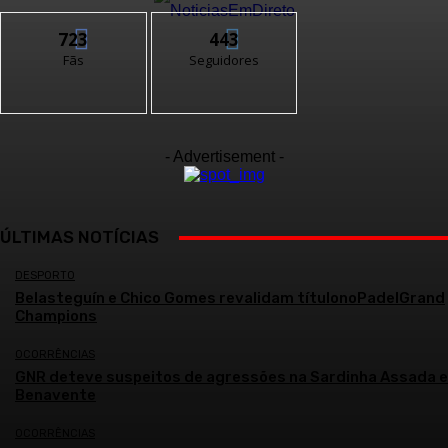
723
443
Fãs
Seguidores
- Advertisement -
ÚLTIMAS NOTÍCIAS
DESPORTO
Belasteguín e Chico Gomes revalidam títulonoPadelGrand
Champions
OCORRÊNCIAS
GNR deteve suspeitos de agressões na Sardinha Assada 
Benavente
OCORRÊNCIAS