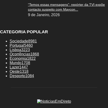
“Temos essas mensagens”: repórter da TVI expõe
contacto suspeito com Maycon...
9 de Janeiro, 2026
CATEGORIA POPULAR
Sociedade
8981
Portugal
5460
Lisboa
3223
Ocorrências
1868
Economia
1822
Mundo
1708
Lazer
1447
Oeste
1318
Desporto
1084