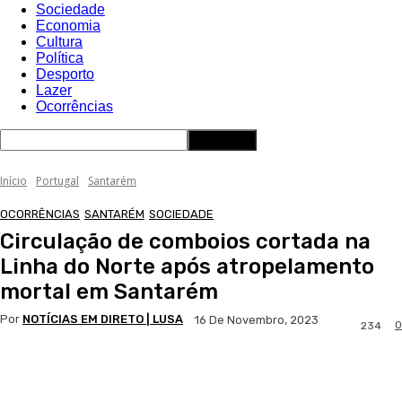
Sociedade
Economia
Cultura
Política
Desporto
Lazer
Ocorrências
Início
Portugal
Santarém
OCORRÊNCIAS
SANTARÉM
SOCIEDADE
Circulação de comboios cortada na
Linha do Norte após atropelamento
mortal em Santarém
Por
NOTÍCIAS EM DIRETO | LUSA
16 De Novembro, 2023
0
234
Facebook
WhatsApp