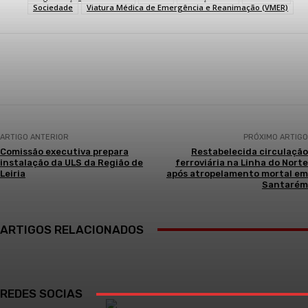
Sociedade
Viatura Médica de Emergência e Reanimação (VMER)
Facebook
WhatsApp
ARTIGO ANTERIOR
PRÓXIMO ARTIGO
Comissão executiva prepara
Restabelecida circulação
instalação da ULS da Região de
ferroviária na Linha do Norte
Leiria
após atropelamento mortal em
Santarém
ARTIGOS RELACIONADOS
REDES SOCIAS