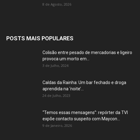
8 de Agosto, 2026
POSTS MAIS POPULARES
Colisão entre pesado de mercadorias e ligeiro
provoca um morto em...
3 de Julho, 2024
Caldas da Rainha: Um bar fechado e droga
aprendida na ‘noite’...
24 de Julho, 2023
“Temos essas mensagens”: repórter da TVI
expõe contacto suspeito com Maycon...
9 de Janeiro, 2026