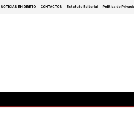
NOTÍCIAS EM DIRETO
CONTACTOS
Estatuto Editorial
Política de Privac
omia
Cultura
Política
Desporto
Lazer
Ocorrências