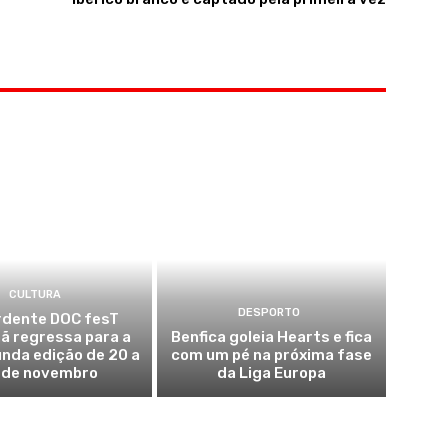
CULTURA
DESPORTO
dente DOC fesT
ã regressa para a
Benfica goleia Hearts e fica
nda edição de 20 a
com um pé na próxima fase
 de novembro
da Liga Europa