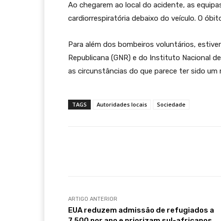
Ao chegarem ao local do acidente, as equip
cardiorrespiratória debaixo do veículo. O óbi
Para além dos bombeiros voluntários, estive
Republicana (GNR) e do Instituto Nacional d
as circunstâncias do que parece ter sido u
TAGS
Autoridades locais
Sociedade
Compartilhar
ARTIGO ANTERIOR
EUA reduzem admissão de refugiados a
7.500 por ano e priorizam sul-africanos