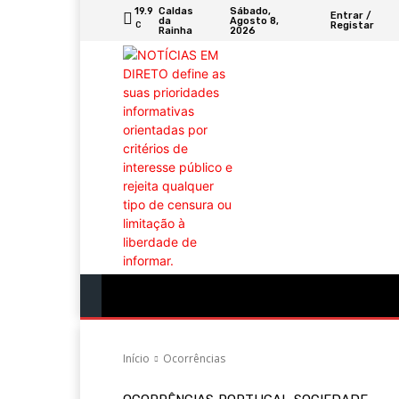
Sábado,
19.9
Caldas
Entrar /
Agosto 8,
da
Registar
C
2026
Rainha
Portugal
Mundo
Sociedade
Econ
Início
Ocorrências