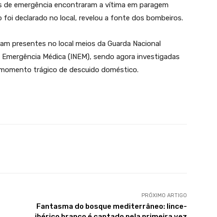
as de emergência encontraram a vítima em paragem
to foi declarado no local, revelou a fonte dos bombeiros.
ram presentes no local meios da Guarda Nacional
e Emergência Médica (INEM), sendo agora investigadas
m momento trágico de descuido doméstico.
PRÓXIMO ARTIGO
Fantasma do bosque mediterrâneo: lince-
ibérico branco é captado pela primeira vez