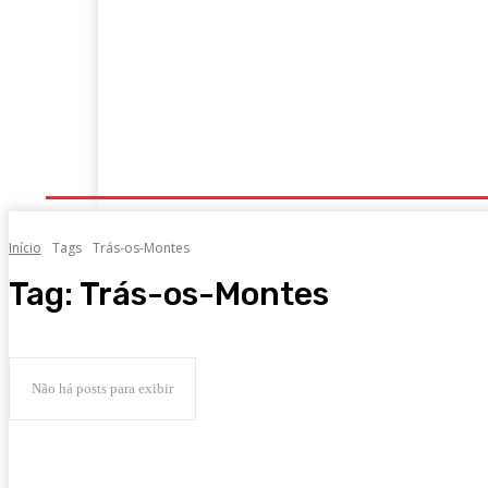
Portugal
Mundo
Sociedade
Economia
Início
Tags
Trás-os-Montes
Tag:
Trás-os-Montes
Não há posts para exibir