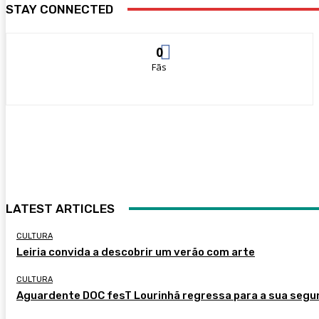
STAY CONNECTED
0
Fãs
LATEST ARTICLES
CULTURA
Leiria convida a descobrir um verão com arte
CULTURA
Aguardente DOC fesT Lourinhã regressa para a sua segu