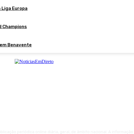
a Liga Europa
nd Champions
 em Benavente
licação periódica online diária, geral, de âmbito nacional. A informaçã