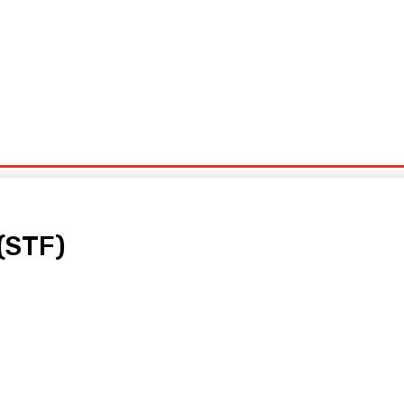
Cultura
Política
Desporto
Lazer
Ocorrências
(STF)