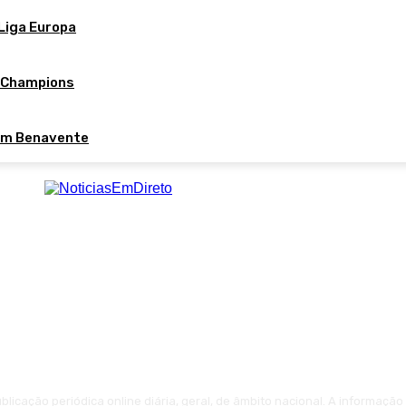
 Liga Europa
d Champions
em Benavente
licação periódica online diária, geral, de âmbito nacional. A informaçã