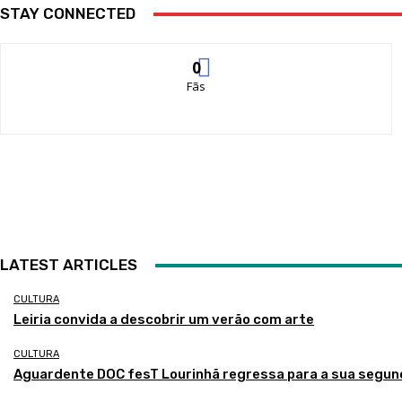
STAY CONNECTED
0
Fãs
LATEST ARTICLES
CULTURA
Leiria convida a descobrir um verão com arte
CULTURA
Aguardente DOC fesT Lourinhã regressa para a sua segun