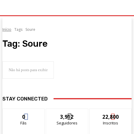
Início
Tags
Soure
Tag:
Soure
Não há posts para exibir
STAY CONNECTED
0
3,912
22,800
Fãs
Seguidores
Inscritos