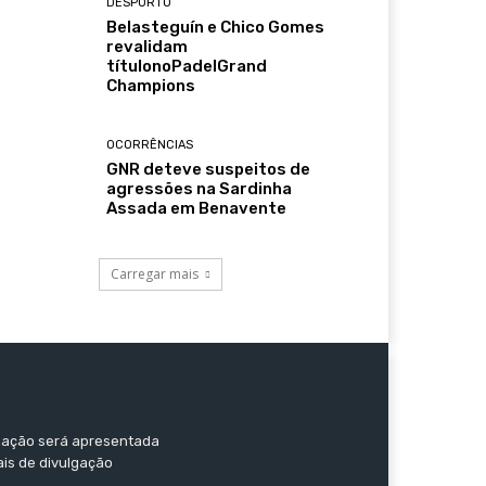
DESPORTO
Belasteguín e Chico Gomes
revalidam
títulonoPadelGrand
Champions
OCORRÊNCIAS
GNR deteve suspeitos de
agressões na Sardinha
Assada em Benavente
Carregar mais
ormação será apresentada
ais de divulgação