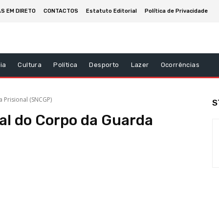
AS EM DIRETO
CONTACTOS
Estatuto Editorial
Política de Privacidade
ia
Cultura
Política
Desporto
Lazer
Ocorrências
 Prisional (SNCGP)
S
al do Corpo da Guarda