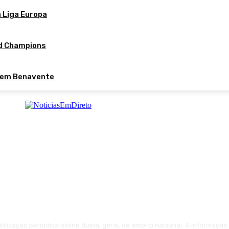
a Liga Europa
nd Champions
 em Benavente
licação periódica online diária, geral, de âmbito nacional. A informaçã