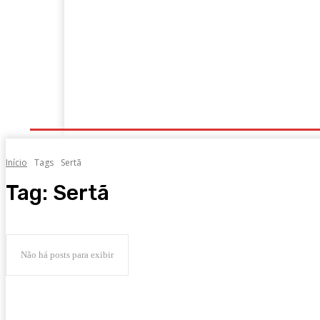
Portugal
Mundo
Sociedade
Economia
Início
Tags
Sertã
Tag:
Sertã
Não há posts para exibir