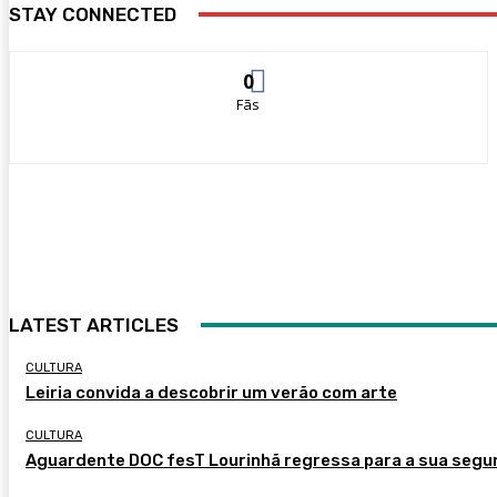
STAY CONNECTED
0
Fãs
LATEST ARTICLES
CULTURA
Leiria convida a descobrir um verão com arte
CULTURA
Aguardente DOC fesT Lourinhã regressa para a sua segu