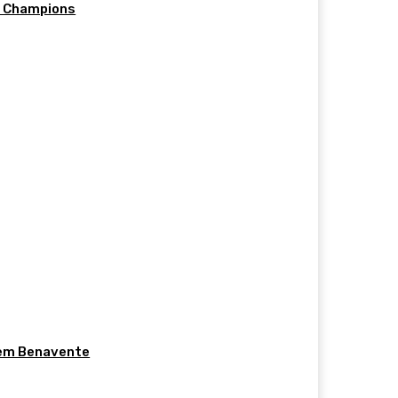
d Champions
 em Benavente