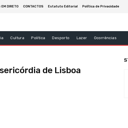
 EM DIRETO
CONTACTOS
Estatuto Editorial
Política de Privacidade
ia
Cultura
Política
Desporto
Lazer
Ocorrências
S
sericórdia de Lisboa