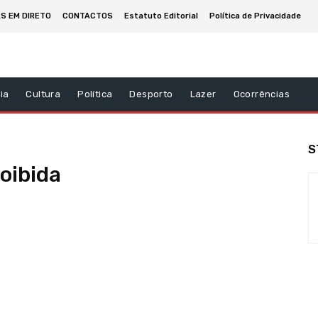
AS EM DIRETO
CONTACTOS
Estatuto Editorial
Política de Privacidade
ia
Cultura
Política
Desporto
Lazer
Ocorrências
S
oibida