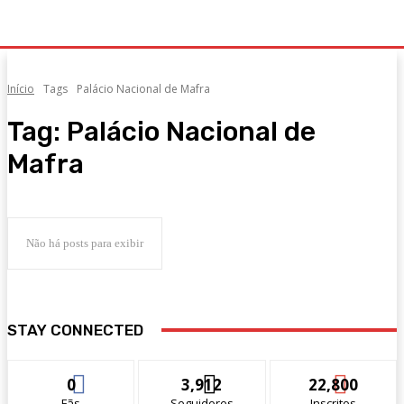
Início
Tags
Palácio Nacional de Mafra
Tag:
Palácio Nacional de
Mafra
Não há posts para exibir
STAY CONNECTED
0
3,912
22,800
Fãs
Seguidores
Inscritos