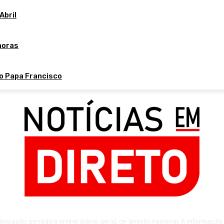
Abril
horas
do Papa Francisco
licação periódica online diária, geral, de âmbito nacional. A informaçã