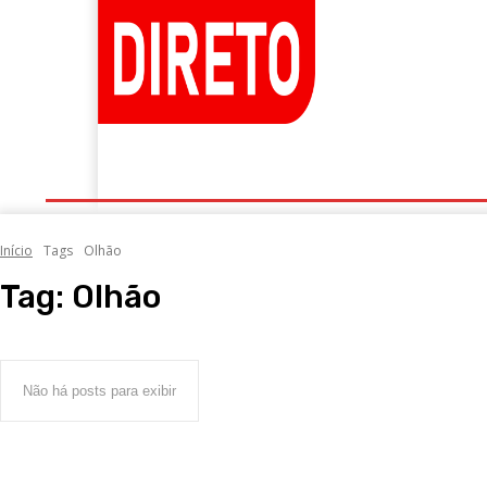
Portugal
Mundo
Sociedade
Economia
Início
Tags
Olhão
Tag:
Olhão
Não há posts para exibir