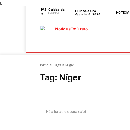
19.5
Caldas da
Quinta-feira,
NOTÍCIA
Rainha
Agosto 6, 2026
C
Portugal
Mundo
Sociedade
Econom
Início
Tags
Níger
Tag:
Níger
Não há posts para exibir