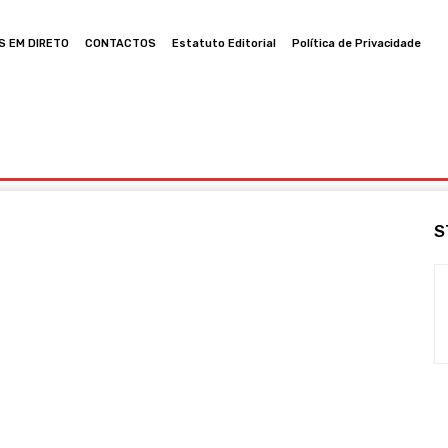
S EM DIRETO
CONTACTOS
Estatuto Editorial
Política de Privacidade
ia
Cultura
Política
Desporto
Lazer
Ocorrências
S