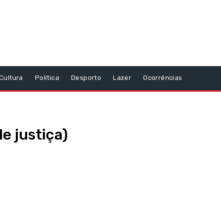
Cultura
Política
Desporto
Lazer
Ocorrências
e justiça)