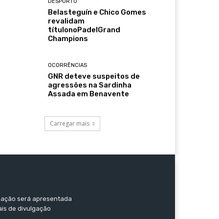
DESPORTO
Belasteguín e Chico Gomes
revalidam
títulonoPadelGrand
Champions
OCORRÊNCIAS
GNR deteve suspeitos de
agressões na Sardinha
Assada em Benavente
Carregar mais
ormação será apresentada
ais de divulgação