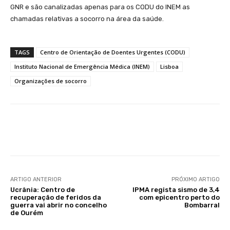
GNR e são canalizadas apenas para os CODU do INEM as
chamadas relativas a socorro na área da saúde.
TAGS
Centro de Orientação de Doentes Urgentes (CODU)
Instituto Nacional de Emergência Médica (INEM)
Lisboa
Organizações de socorro
Facebook
WhatsApp
ARTIGO ANTERIOR
PRÓXIMO ARTIGO
Ucrânia: Centro de
IPMA regista sismo de 3,4
recuperação de feridos da
com epicentro perto do
guerra vai abrir no concelho
Bombarral
de Ourém